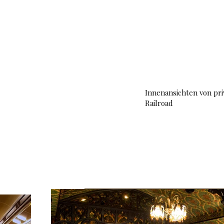
Heim
Portfolio
About
Projekte
Innenansichten von pr
Railroad