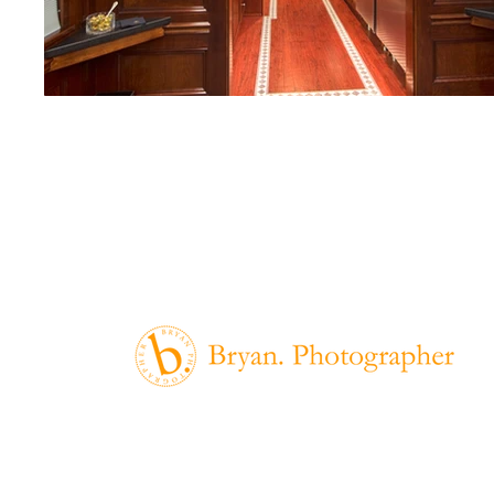
hello@bryanphoto.com
+49 (0)173 836 3374